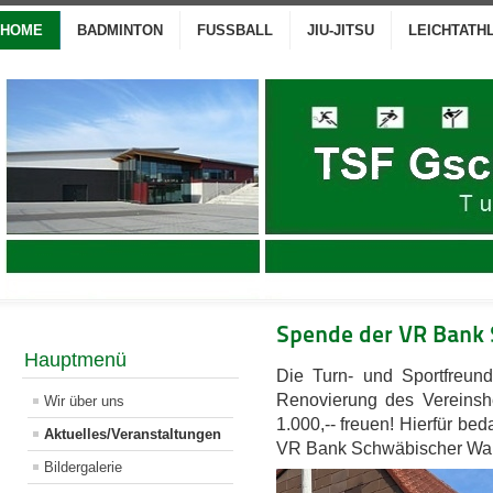
HOME
BADMINTON
FUSSBALL
JIU-JITSU
LEICHTATH
Spende der VR Bank
Hauptmenü
Die Turn- und Sportfreun
Renovierung des Vereins
Wir über uns
1.000,-- freuen!
Hierfür bed
Aktuelles/Veranstaltungen
VR Bank Schwäbischer Wal
Bildergalerie