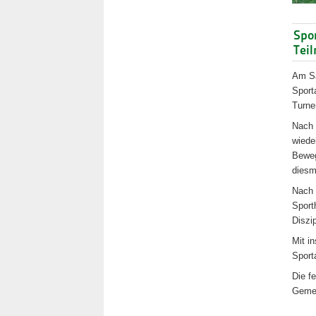
Spo
Tei
Am Sa
Sport
Turne
Nach 
wiede
Beweg
diesm
Nach 
Sport
Diszip
Mit i
Sport
Die f
Gemei