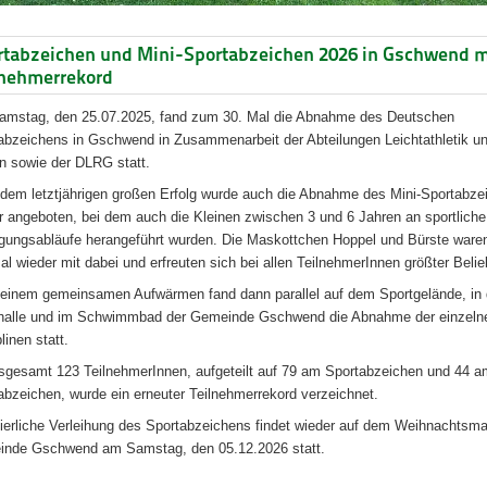
rtabzeichen und Mini-Sportabzeichen 2026 in Gschwend m
lnehmerrekord
mstag, den 25.07.2025, fand zum 30. Mal die Abnahme des Deutschen
abzeichens in Gschwend in Zusammenarbeit der Abteilungen Leichtathletik u
n sowie der DLRG statt.
dem letztjährigen großen Erfolg wurde auch die Abnahme des Mini-Sportabze
r angeboten, bei dem auch die Kleinen zwischen 3 und 6 Jahren an sportliche
ungsabläufe herangeführt wurden. Die Maskottchen Hoppel und Bürste ware
al wieder mit dabei und erfreuten sich bei allen TeilnehmerInnen größter Belieb
einem gemeinsamen Aufwärmen fand dann parallel auf dem Sportgelände, in 
halle und im Schwimmbad der Gemeinde Gschwend die Abnahme der einzeln
linen statt.
nsgesamt 123 TeilnehmerInnen, aufgeteilt auf 79 am Sportabzeichen und 44 a
abzeichen, wurde ein erneuter Teilnehmerrekord verzeichnet.
eierliche Verleihung des Sportabzeichens findet wieder auf dem Weihnachtsma
nde Gschwend am Samstag, den 05.12.2026 statt.