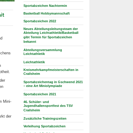
Sportabzeichen Nachtermin
it
Basketball Hobbymannschaft
Sportabzeichen 2022
Neues Abteilungsleitungsteam der
Abteilung Leichtathletik/Basketball
gibt Termin für Sportabzeichen
nd
bekannt
Abteilungsversammlung
ichens
Leichtathletik
Leichtathletik
n
Kreismehrkampfmeisterschaften in
theit.
Crailsheim
der
Sportabzeichentag in Gschwend 2021
– eine Art Miniolympiade
en
Sportabzeichen 2021
m Mini-
46. Schüler- und
Jugendhallensportfest des TSV
Crailsheim
rkt der
Zusätzliche Trainingszeiten
Verleihung Sportabzeichen