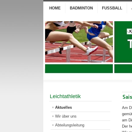
HOME
BADMINTON
FUSSBALL
Leichtathletik
Sai
Aktuelles
Am Di
gemüt
Wir über uns
am Di
Abteilungsleitung
Der h