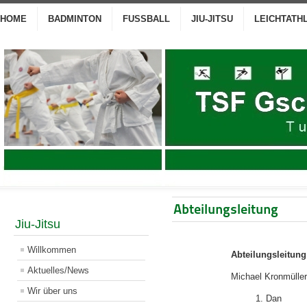
HOME
BADMINTON
FUSSBALL
JIU-JITSU
LEICHTATH
Abteilungsleitung
Jiu-Jitsu
Willkommen
Abteilungsleitung
Aktuelles/News
Michael Kronmüller
Wir über uns
1. Dan