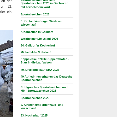
 an der
Sportabzeichen 2026 in Gschwend
n um 21
mit Teilnehmerrekord
ler ein
Sportabzeichen 2026
3. Kirchenkirnberger Wald- und
.
Wiesenlauf
Kinobesuch in Gaildorf
Welzheimer Limeslauf 2026
34. Gaildorfer Kocherlauf
Michelfelder Volkslauf
Käppeleslauf 2026 Ruppertshofen -
Start in die Laufsaison
40. Dreikönigslauf SHA 2026
49 AthletInnen erhalten das Deutsche
Sportabzeichen
Erfolgreiches Sportabzeichen und
Mini-Sportabzeichen 2025
Sportabzeichen 2025
2. Kirchenkirnberger Wald- und
Wiesenlauf
33. Kocherlauf 2025