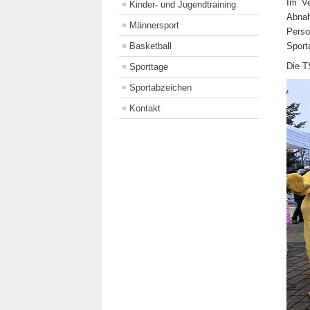
Im Ve
Kinder- und Jugendtraining
Abna
Männersport
Perso
Basketball
Sport
Die T
Sporttage
Sportabzeichen
Kontakt