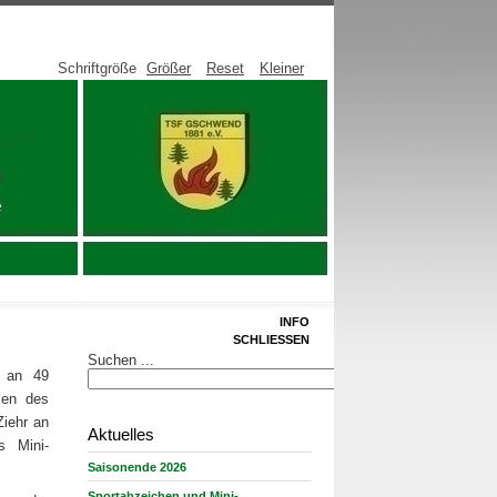
Schriftgröße
Größer
Reset
Kleiner
INFO
SCHLIESSEN
Suchen ...
n an 49
men des
iehr an
Aktuelles
s Mini-
Saisonende 2026
Sportabzeichen und Mini-