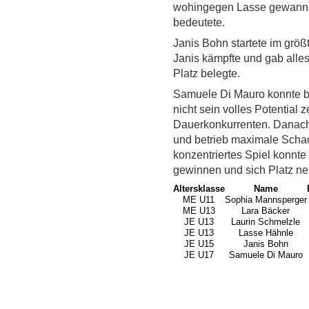
wohingegen Lasse gewann, w
bedeutete.
Janis Bohn startete im grö
Janis kämpfte und gab alles
Platz belegte.
Samuele Di Mauro konnte be
nicht sein volles Potential
Dauerkonkurrenten. Danach
und betrieb maximale Scha
konzentriertes Spiel konnt
gewinnen und sich Platz ne
Altersklasse
Name
ME U11
Sophia Mannsperger
ME U13
Lara Bäcker
JE U13
Laurin Schmelzle
JE U13
Lasse Hähnle
JE U15
Janis Bohn
JE U17
Samuele Di Mauro