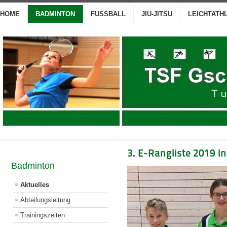
HOME
BADMINTON
FUSSBALL
JIU-JITSU
LEICHTATH
3. E-Rangliste 2019 
Badminton
Aktuelles
Abteilungsleitung
Trainingszeiten