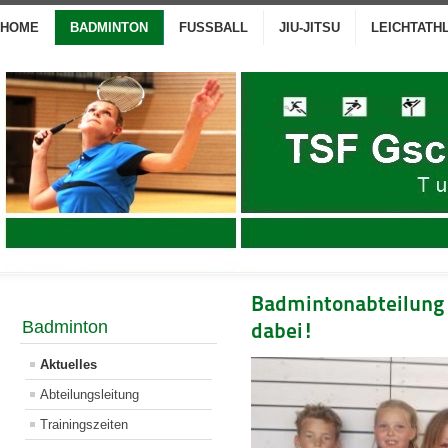
HOME
BADMINTON
FUSSBALL
JIU-JITSU
LEICHTATH
Badmintonabteilung 
Badminton
dabei!
Aktuelles
Abteilungsleitung
Trainingszeiten