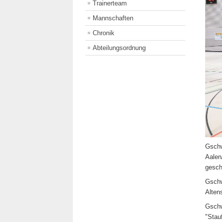
Trainerteam
Mannschaften
Chronik
Abteilungsordnung
Gschw
Aalen
gesc
Gschw
Alten
Gschw
"Stau