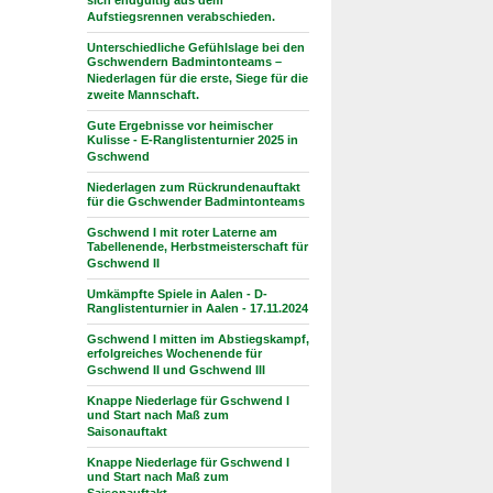
sich endgültig aus dem
Aufstiegsrennen verabschieden.
Unterschiedliche Gefühlslage bei den
Gschwendern Badmintonteams –
Niederlagen für die erste, Siege für die
zweite Mannschaft.
Gute Ergebnisse vor heimischer
Kulisse - E-Ranglistenturnier 2025 in
Gschwend
Niederlagen zum Rückrundenauftakt
für die Gschwender Badmintonteams
Gschwend I mit roter Laterne am
Tabellenende, Herbstmeisterschaft für
Gschwend II
Umkämpfte Spiele in Aalen - D-
Ranglistenturnier in Aalen - 17.11.2024
Gschwend I mitten im Abstiegskampf,
erfolgreiches Wochenende für
Gschwend II und Gschwend III
Knappe Niederlage für Gschwend I
und Start nach Maß zum
Saisonauftakt
Knappe Niederlage für Gschwend I
und Start nach Maß zum