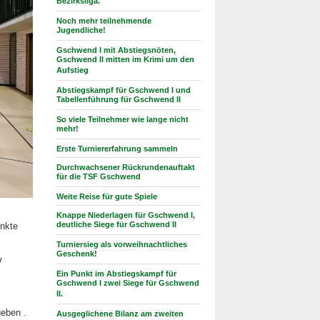
Bezirksliga.
Noch mehr teilnehmende
Jugendliche!
Gschwend I mit Abstiegsnöten,
Gschwend II mitten im Krimi um den
Aufstieg
Abstiegskampf für Gschwend I und
Tabellenführung für Gschwend II
So viele Teilnehmer wie lange nicht
mehr!
Erste Turniererfahrung sammeln
Durchwachsener Rückrundenauftakt
für die TSF Gschwend
Weite Reise für gute Spiele
Knappe Niederlagen für Gschwend I,
deutliche Siege für Gschwend II
unkte
Turniersieg als vorweihnachtliches
Geschenk!
V
Ein Punkt im Abstiegskampf für
Gschwend I zwei Siege für Gschwend
II.
geben .
Ausgeglichene Bilanz am zweiten