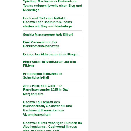
Spieltag: Gschwender Badminton-
Teams erringen jeweils einen Sieg und
Niederlage
Hoch und Tief zum Auftakt:
Gschwender Badminton-Teams
starten mit Sieg und Niederlage
Sophia Mannsperger holt Silber!
Eine Vizemeisterin bei
Bezirksmeisterschaften
Erfolge bei Aktiventurnier in Illingen
Enge Spiele in Neuhausen auf den
Fildern
Erfolgreiche Teilnahme in
Schwäbisch-Hall
Anna Frick holt Gold! - D-
Ranglistenturnier 2025 in Bad
Mergentheim
Gschwend I schafft den
Klassenerhalt, Gschwend II und
Gschwend III erreichen die
Vizemeisterschaft
Gschwend I mit wichtigen Punkten im
Abstiegskampf, Gschwend II muss